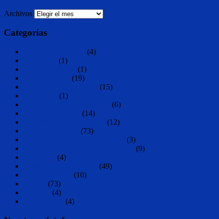
Archivos
Categorías
ADQUISICIONES
(4)
BODEGA
(1)
CALENDARIO
(1)
COMERCIAL
(19)
CONTROLROLL APP
(15)
Dashboard
(1)
EDITOR DE FORMATOS
(6)
FACTURACIÓN
(14)
FIRMA ELECTRONICA
(12)
OPERACIONES
(73)
PARAMETROS DE SISTEMA
(3)
PORTAL DEL COLABORADOR
(9)
PRICING
(4)
REMUNERACIONES
(49)
REPORTERIA
(10)
RRHH
(73)
TODOS
(4)
USUARIOS
(4)