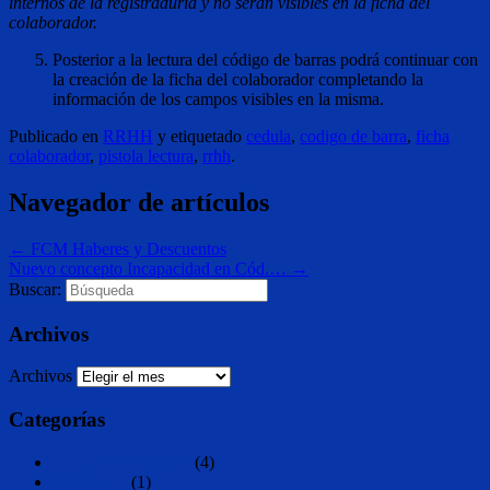
internos de la registraduría y no serán visibles en la ficha del
colaborador.
Posterior a la lectura del código de barras podrá continuar con
la creación de la ficha del colaborador completando la
información de los campos visibles en la misma.
Publicado en
RRHH
y etiquetado
cedula
,
codigo de barra
,
ficha
colaborador
,
pistola lectura
,
rrhh
.
Navegador de artículos
←
FCM Haberes y Descuentos
Nuevo concepto Incapacidad en Cód.…
→
Buscar:
Archivos
Archivos
Categorías
ADQUISICIONES
(4)
BODEGA
(1)