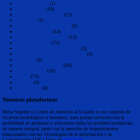
CALENDARIO
(1)
COMERCIAL
(19)
CONTROLROLL APP
(15)
Dashboard
(1)
EDITOR DE FORMATOS
(6)
FACTURACIÓN
(14)
FIRMA ELECTRONICA
(12)
OPERACIONES
(73)
PARAMETROS DE SISTEMA
(3)
PORTAL DEL COLABORADOR
(9)
PRICING
(4)
REMUNERACIONES
(49)
REPORTERIA
(10)
RRHH
(73)
TODOS
(4)
USUARIOS
(4)
Nuestras plataformas
Mesa Soporte o Centro de Atención al Usuario es un conjunto de
recursos tecnológicos y humanos, para prestar servicios con la
posibilidad de gestionar y solucionar todas las posibles incidencias
de manera integral, junto con la atención de requerimientos
relacionados con las Tecnologías de la Información y la
Comunicación (TIC).
Tema de
SiteOrigin