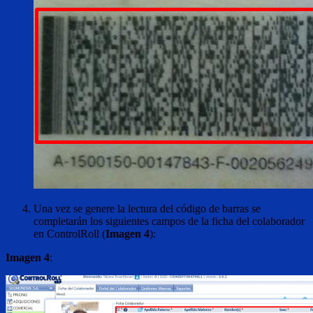
Una vez se genere la lectura del código de barras se
completarán los siguientes campos de la ficha del colaborador
en ControlRoll (
Imagen 4
):
Imagen 4
: