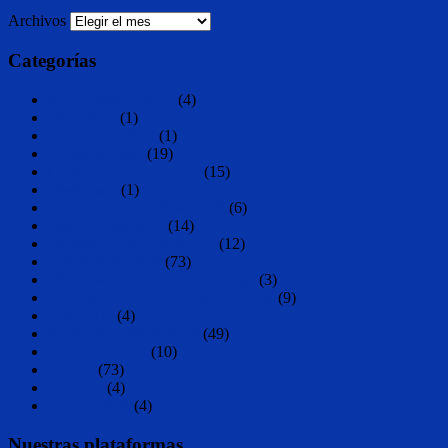
Archivos
Categorías
ADQUISICIONES
(4)
BODEGA
(1)
CALENDARIO
(1)
COMERCIAL
(19)
CONTROLROLL APP
(15)
Dashboard
(1)
EDITOR DE FORMATOS
(6)
FACTURACIÓN
(14)
FIRMA ELECTRONICA
(12)
OPERACIONES
(73)
PARAMETROS DE SISTEMA
(3)
PORTAL DEL COLABORADOR
(9)
PRICING
(4)
REMUNERACIONES
(49)
REPORTERIA
(10)
RRHH
(73)
TODOS
(4)
USUARIOS
(4)
Nuestras plataformas